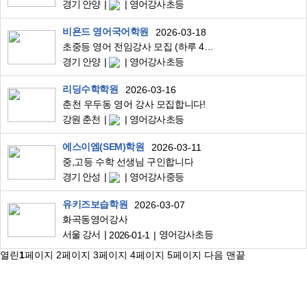
경기 안양
영어강사초등
비욘드 영어국어학원
2026-03-18
초중등 영어 전임강사 모집 (하루 4시간, 주5일)
경기 안양
영어강사초등
리딩수학학원
2026-03-16
춘천 우두동 영어 강사 모집합니다!
강원 춘천
영어강사초등
에스이엠(SEM)학원
2026-03-11
중,고등 수학 선생님 구인합니다
경기 안성
영어강사중등
유키즈보습학원
2026-03-07
화곡동영어강사
서울 강서
영어강사초등
2026-01-1
열린
1
페이지
2
페이지
3
페이지
4
페이지
5
페이지
다음
맨끝