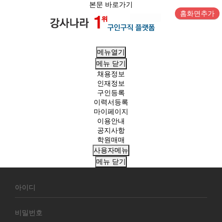
본문 바로가기
홈화면추가
메뉴열기
메뉴
닫기
채용정보
인재정보
구인등록
이력서등록
마이페이지
이용안내
공지사항
학원매매
사용자메뉴
메뉴
닫기
회
원
로
그
인