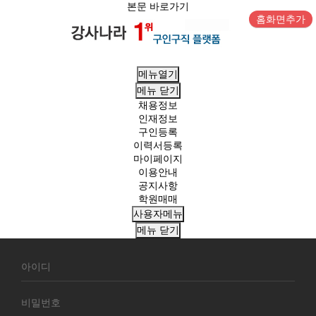
본문 바로가기
홈화면추가
메뉴열기
메뉴
닫기
채용정보
인재정보
구인등록
이력서등록
마이페이지
이용안내
공지사항
학원매매
사용자메뉴
메뉴
닫기
회
원
로
그
인