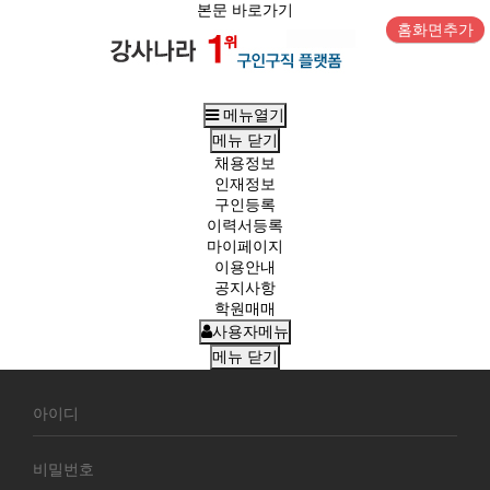
본문 바로가기
홈화면추가
메뉴열기
메뉴
닫기
채용정보
인재정보
구인등록
이력서등록
마이페이지
이용안내
공지사항
학원매매
사용자메뉴
메뉴
닫기
회
원
로
그
인