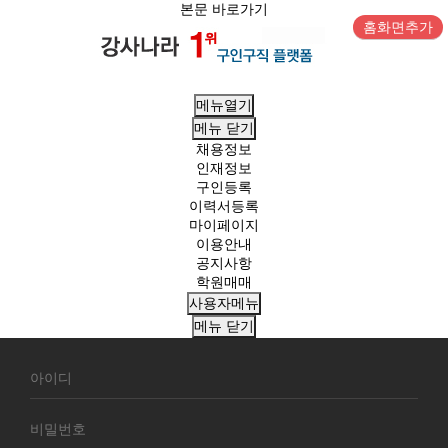
본문 바로가기
홈화면추가
메뉴열기
메뉴
닫기
채용정보
인재정보
구인등록
이력서등록
마이페이지
이용안내
공지사항
학원매매
사용자메뉴
메뉴
닫기
회
원
로
그
인