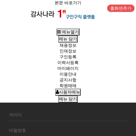
본문 바로가기
홈화면추가
메뉴열기
메뉴
닫기
채용정보
인재정보
구인등록
이력서등록
마이페이지
이용안내
공지사항
학원매매
사용자메뉴
메뉴
닫기
회
원
로
그
인