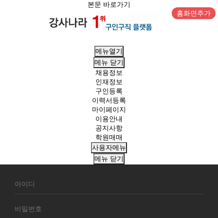
본문 바로가기
홈화면추가
메뉴열기
메뉴
닫기
채용정보
인재정보
구인등록
이력서등록
마이페이지
이용안내
공지사항
학원매매
사용자메뉴
메뉴
닫기
회
원
로
그
인